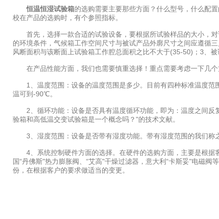
恒温恒湿试验箱
的选购需要主要那些方面？什么型号，什么配置
校在产品的选购时，有个参照指标。
首先，选择一款合适的试验设备，要根据所试验样品的大小，对试
的环境条件，气候箱工作空间尺寸与被试产品外廓尺寸之间应遵循三点：
风断面积与该断面上试验箱工作腔总面积之比不大于(35-50)；3、被
在产品性能方面，我们也需要慎重选择！重点需要考虑一下几个
1、温度范围：设备的温度范围是多少。目前有四种标准温度范围可供客户选
温可到-90℃。
2、循环功能：设备是否具有温度循环功能，即为：温度之间反复循
验箱和高低温交变试验箱是一个概念吗？"的技术文献。
3、湿度范围：设备是否带有湿度功能。带有湿度范围的我们称之为高低温
4、系统控制硬件方面的选择。在硬件的选购方面，主要是根据客户
国“丹佛斯"热力膨胀阀、“艾高"干燥过滤器，意大利“卡斯妥"电
份，在根据客户的要求做适当的变更。